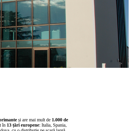
mprimante
și are mai mult de
1.000 de
t în
13 țări europene
: Italia, Spania,
ova, cu o distribuție pe scară largă