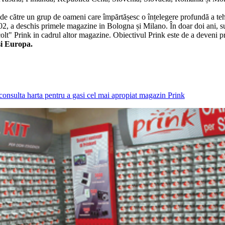
e către un grup de oameni care împărtășesc o înțelegere profundă a tehn
2, a deschis primele magazine in Bologna și Milano. În doar doi ani, s
colt" Prink in cadrul altor magazine. Obiectivul Prink este de a deveni p
și Europa.
consulta harta pentru a gasi cel mai apropiat magazin Prink