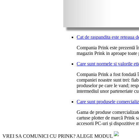
Cat de raspandita este reteaua
Compania Prink este prezentă în 1
magazin Prink in aproape toate 
Care sunt normele si valorile e
Compania Prink a fost fondată în 
companiei noastre sunt trei: fiab
produselor pe care le vand; respe
intermediul unor parteneriate c
Care sunt produsele comercializ
Gama de produse comercializate î
cartuse plotter de marcă Prink sa
accesorii PC-uri și dispozitive 
VREI SA COMUNICI CU PRINK? ALEGE MODUL