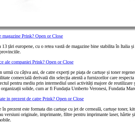
 de magazine Prink?
Open or Close
3 țări europene, cu o retea vastă de magazine bine stabilita în Italia și
provinciile.
tice ale companiei Prink?
Open or Close
urmă cu câțiva ani, de catre experți pe piața de cartușe și toner regenerate
ilitate comercială derivată din selecția atentă a furnizorilor care respecta
ctul pentru mediu prin intermediul unei activități majore de reutilizare și
u organizații solide, cum ar fi Fundația Umberto Veronesi, Fundatia Mar
ate in prezent de catre Prink?
Open or Close
n prezent este formata din cartușe cu jet de cerneală, cartușe toner, kit
u versiuni originale, imprimante, filtre pentru imprimante laser, hârtie și 
mobile.