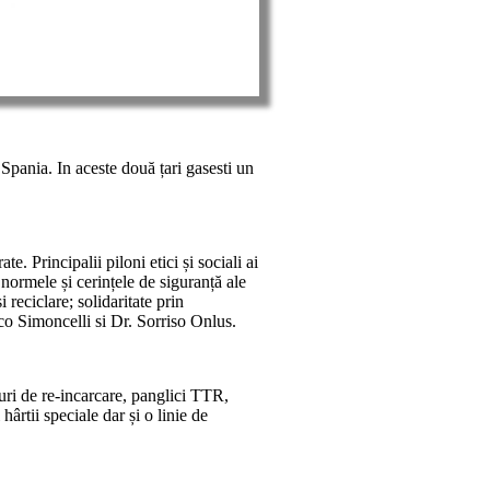
 Spania. In aceste două țari gasesti un
. Principalii piloni etici și sociali ai
 normele și cerințele de siguranță ale
 reciclare; solidaritate prin
co Simoncelli si Dr. Sorriso Onlus.
uri de re-incarcare, panglici TTR,
hârtii speciale dar și o linie de